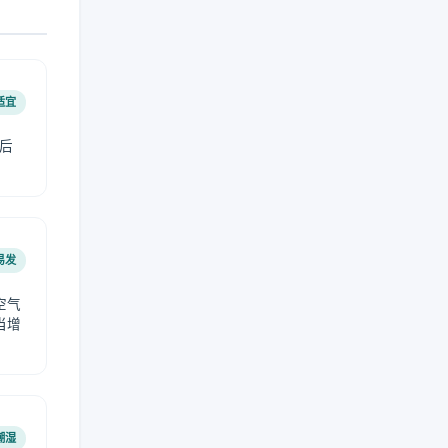
适宜
后
易发
空气
当增
潮湿