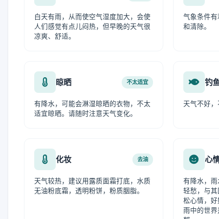
白天有雨，从而使空气湿度加大，会使
气象条件有
人们感觉有点儿闷热，但早晚的天气很
和清除。
凉爽、舒适。
晾晒
钓
不太适宜
有降水，可能会淋湿晾晒的衣物，不太
天气不好，
适宜晾晒。请随时注意天气变化。
化妆
心
去油
天气较热，建议用露质面霜打底，水质
有降水，雨
无油粉底霜，透明粉饼，粉质胭脂。
轻愁，与其
松心情，好
雨中的世界