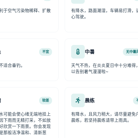
利于空气污染物稀释、扩散
有降水，路面潮湿，车辆易打滑，
心驾驶。
鱼
中暑
不宜
无中暑
不适合垂钓。
天气不热，在炎炎夏日中十分难得
以告别暑气漫漫啦~
情
晨练
较差
水可能会使心绪无端地挂上
有降水，且风力稍大，请尽量避免
因下雨而无精打采，不如放
晨练，若坚持晨练请带上雨具。
好欣赏一下雨景。你会发现
是那般洁净温和、清新葱