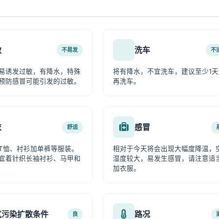
敏
洗车
不易发
不
易诱发过敏，有降水，特殊
将有降水，不宜洗车，建议至少1天
预防感冒可能引发的过敏。
再洗车。
衣
感冒
舒适
T恤、衬衫加单裤等服装。
相对于今天将会出现大幅度降温，
宜着针织长袖衬衫、马甲和
湿度较大，易发生感冒，请注意适
加衣服。
气污染扩散条件
路况
良