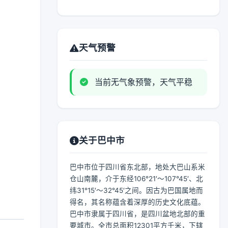
天气预警
当前无气象预警，天气平稳
关于巴中市
巴中市位于四川省东北部，地处大巴山系米
仓山南麓，介于东经106°21′～107°45′、北
纬31°15′～32°45′之间。因古为巴国属地而
得名，其名称蕴含着深厚的历史文化底蕴。
巴中市隶属于四川省，是四川盆地北部的重
要城市。全市总面积12301平方千米，下辖