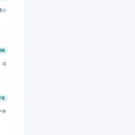
请小
风险
，可
不宜
户外