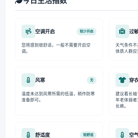
今日生活指数
空调开启
过
较少开启
您将感到很舒适，一般不需要开启空
天气条件不
调。
体质人群应
风寒
穿
无
温度未达到风寒所需的低温，稍作防寒
建议着长袖
准备即可。
年老体弱者
长裤。
舒适度
空
较舒适