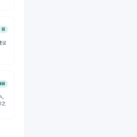
弱
建议
。
最弱
护。
2之