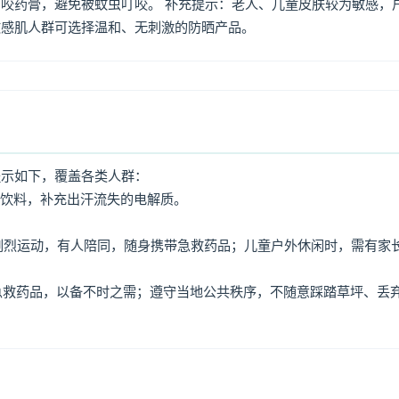
咬药膏，避免被蚊虫叮咬。 补充提示：老人、儿童皮肤较为敏感，
敏感肌人群可选择温和、无刺激的防晒产品。
提示如下，覆盖各类人群：
动饮料，补充出汗流失的电解质。
免剧烈运动，有人陪同，随身携带急救药品；儿童户外休闲时，需有家
、急救药品，以备不时之需；遵守当地公共秩序，不随意踩踏草坪、丢