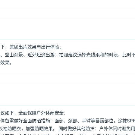
如下，兼顾出片效果与出行体验：
照、登山观景、近郊短途出游：拍照建议选择光线柔和的时段，此时
好效果。
建议如下，全面保障户外休闲安全：
停留需做好全面防晒措施：面部、颈部、手臂等暴露部位，涂抹SPF
着长袖防晒衣，加强防晒效果。 同时做好其他防护：户外休闲时避免