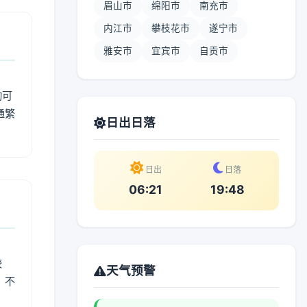
眉山市
绵阳市
南充市
内江市
攀枝花市
遂宁市
雅安市
宜宾市
自贡市
动可
通繁
日出日落
日出
日落
06:21
19:48
较
天气预警
、不