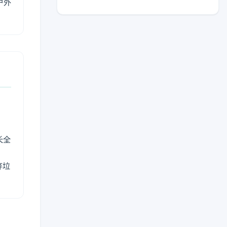
户外
长全
弃垃