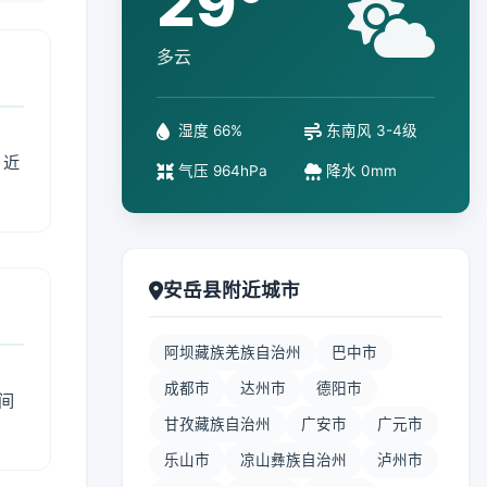
29°
多云
湿度 66%
东南风 3-4级
、近
气压 964hPa
降水 0mm
安岳县附近城市
阿坝藏族羌族自治州
巴中市
成都市
达州市
德阳市
间
甘孜藏族自治州
广安市
广元市
乐山市
凉山彝族自治州
泸州市