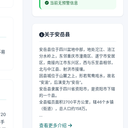
当前无预警信息
关于安岳县
安岳县位于四川盆地中部，地处沱江、涪江
不易
分水岭上，东邻重庆市潼南区、遂宁市安居
区，南接内江市东兴区，西与乐至县相邻，
北与中江县、射洪市接壤。
因县城位于山麓之上，形若鸳鸯戏水，故名
“安渝”，后演变为“安岳”。
安岳县隶属于四川省资阳市，是资阳市下辖
的一个县。
全县幅员面积2700平方公里，辖46个乡镇
（街道），总人口约158万。
20
...
用手
查看更多介绍