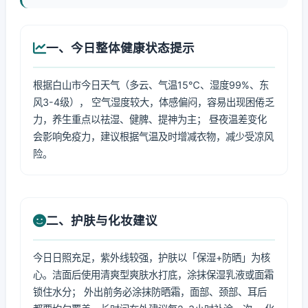
一、今日整体健康状态提示
根据白山市今日天气（多云、气温15℃、湿度99%、东
风3-4级）， 空气湿度较大，体感偏闷，容易出现困倦乏
力，养生重点以祛湿、健脾、提神为主； 昼夜温差变化
会影响免疫力，建议根据气温及时增减衣物，减少受凉风
险。
二、护肤与化妆建议
今日日照充足，紫外线较强，护肤以「保湿+防晒」为核
心。洁面后使用清爽型爽肤水打底，涂抹保湿乳液或面霜
锁住水分； 外出前务必涂抹防晒霜，面部、颈部、耳后