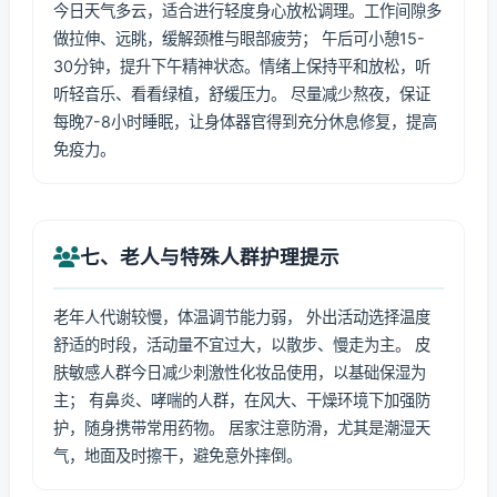
今日天气多云，适合进行轻度身心放松调理。工作间隙多
做拉伸、远眺，缓解颈椎与眼部疲劳； 午后可小憩15-
30分钟，提升下午精神状态。情绪上保持平和放松，听
听轻音乐、看看绿植，舒缓压力。 尽量减少熬夜，保证
每晚7-8小时睡眠，让身体器官得到充分休息修复，提高
免疫力。
七、老人与特殊人群护理提示
老年人代谢较慢，体温调节能力弱， 外出活动选择温度
舒适的时段，活动量不宜过大，以散步、慢走为主。 皮
肤敏感人群今日减少刺激性化妆品使用，以基础保湿为
主； 有鼻炎、哮喘的人群，在风大、干燥环境下加强防
护，随身携带常用药物。 居家注意防滑，尤其是潮湿天
气，地面及时擦干，避免意外摔倒。