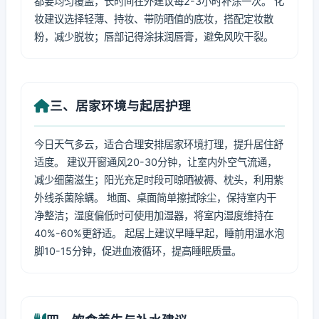
都要均匀覆盖，长时间在外建议每2-3小时补涂一次。 化
妆建议选择轻薄、持妆、带防晒值的底妆，搭配定妆散
粉，减少脱妆；唇部记得涂抹润唇膏，避免风吹干裂。
三、居家环境与起居护理
今日天气多云，适合合理安排居家环境打理，提升居住舒
适度。 建议开窗通风20-30分钟，让室内外空气流通，
减少细菌滋生；阳光充足时段可晾晒被褥、枕头，利用紫
外线杀菌除螨。 地面、桌面简单擦拭除尘，保持室内干
净整洁；湿度偏低时可使用加湿器，将室内湿度维持在
40%-60%更舒适。 起居上建议早睡早起，睡前用温水泡
脚10-15分钟，促进血液循环，提高睡眠质量。