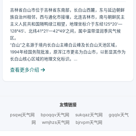
吉林省白山市位于吉林省东南部，长白山西麓，东与延边朝鲜
族自治州相邻，西与通化市接壤，北连吉林市，南与朝鲜民主
主义人民共和国隔鸭绿江相望，地理坐标介于东经125°20′—
128°45′、北纬41°21′—42°49′之间，属中温带湿润季风气候
区。
“白山”之名源于境内长白山主峰白云峰及长白山天池区域，
1994年经国务院批准，原浑江市更名为白山市，以彰显其作为
长白山核心区域的地理文化标识。...
查看更多介绍
友情链接
psqwj天气网
bpoqqv天气网
sukqaz天气网
gqqlx天气
网
wmjhzs天气网
bjrvpm天气网