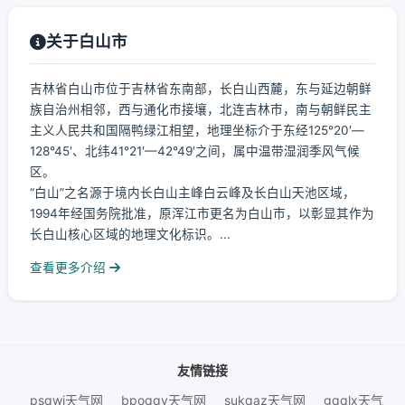
关于白山市
吉林省白山市位于吉林省东南部，长白山西麓，东与延边朝鲜
族自治州相邻，西与通化市接壤，北连吉林市，南与朝鲜民主
主义人民共和国隔鸭绿江相望，地理坐标介于东经125°20′—
128°45′、北纬41°21′—42°49′之间，属中温带湿润季风气候
区。
“白山”之名源于境内长白山主峰白云峰及长白山天池区域，
1994年经国务院批准，原浑江市更名为白山市，以彰显其作为
长白山核心区域的地理文化标识。...
查看更多介绍
友情链接
psqwj天气网
bpoqqv天气网
sukqaz天气网
gqqlx天气