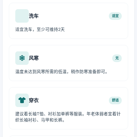
洗车
适宜
适宜洗车，至少可维持2天
风寒
无
温度未达到风寒所需的低温，稍作防寒准备即可。
穿衣
舒适
建议着长袖T恤、衬衫加单裤等服装。年老体弱者宜着针
织长袖衬衫、马甲和长裤。