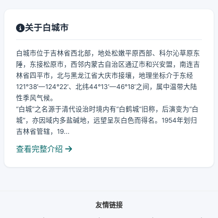
关于白城市
白城市位于吉林省西北部，地处松嫩平原西部、科尔沁草原东
陲，东接松原市，西邻内蒙古自治区通辽市和兴安盟，南连吉
林省四平市，北与黑龙江省大庆市接壤，地理坐标介于东经
121°38′—124°22′、北纬44°13′—46°18′之间，属中温带大陆
性季风气候。
“白城”之名源于清代设治时境内有“白鹤城”旧称，后演变为“白
城”，亦因域内多盐碱地，远望呈灰白色而得名。1954年划归
吉林省管辖，19...
查看完整介绍
友情链接