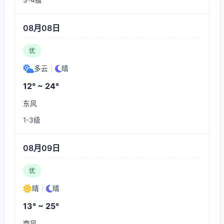
3-4级
08月08日
优
多云
|
晴
12° ~ 24°
东风
1-3级
08月09日
优
晴
|
晴
13° ~ 25°
南风