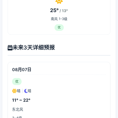
25°
/ 13°
南风 1-3级
优
未来3天详细预报
08月07日
优
晴
|
晴
11° ~ 22°
东北风