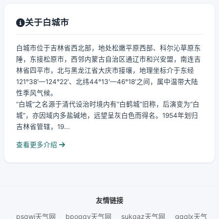
关于白城市
白城市位于吉林省西北部，地处松嫩平原西部、科尔沁草原东
陲，东接松原市，西邻内蒙古自治区通辽市和兴安盟，南连吉
林省四平市，北与黑龙江省大庆市接壤，地理坐标介于东经
121°38′—124°22′、北纬44°13′—46°18′之间，属中温带大陆
性季风气候。
“白城”之名源于清代设治时境内有“白鹤城”旧称，后演变为“白
城”，亦因域内多盐碱地，远望呈灰白色而得名。1954年划归
吉林省管辖，19...
查看更多介绍
友情链接
psqwj天气网
bpoqqv天气网
sukqaz天气网
gqqlx天气