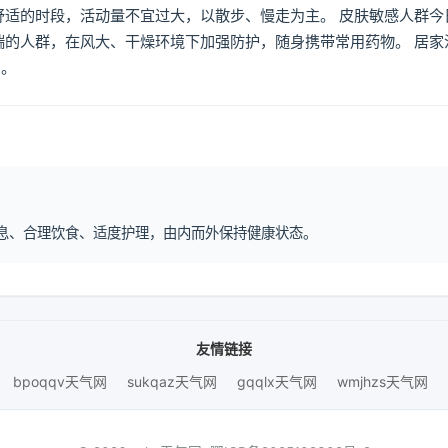
舒适的时段，活动量不宜过大，以散步、慢走为主。 皮肤敏感人群今
喘的人群，在风大、干燥环境下加强防护，随身携带常用药物。 居家
倒。
律作息、合理饮食、适度护理，由内而外保持健康状态。
友情链接
bpoqqv天气网
sukqaz天气网
gqqlx天气网
wmjhzs天气网