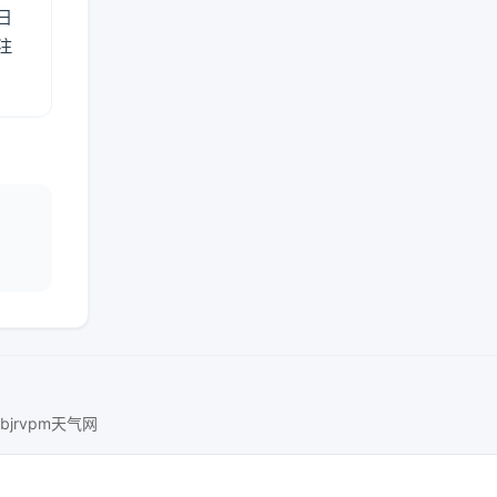
日
注
bjrvpm天气网