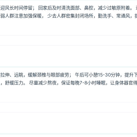
迎风长时间停留； 回家后及时清洗面部、鼻腔，减少过敏原附着。 
弱人群注意加强保暖， 少去人群密集封闭场所，勤洗手、常通风，
伸、远眺，缓解颈椎与眼部疲劳； 午后可小憩15-30分钟，提升
，舒缓压力。 尽量减少熬夜，保证每晚7-8小时睡眠，让身体器官