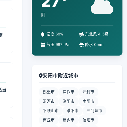
27°
阴
湿度 68%
东北风 4-5级
度
气压 987hPa
降水 0mm
安阳市附近城市
适当
鹤壁市
焦作市
开封市
漯河市
洛阳市
南阳市
平顶山市
濮阳市
三门峡市
商丘市
新乡市
信阳市