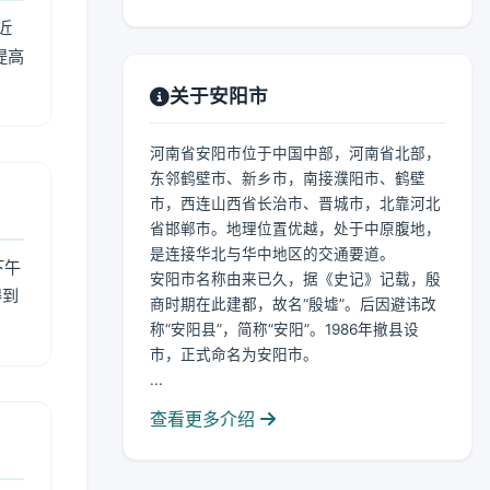
近
提高
关于安阳市
河南省安阳市位于中国中部，河南省北部，
东邻鹤壁市、新乡市，南接濮阳市、鹤壁
市，西连山西省长治市、晋城市，北靠河北
省邯郸市。地理位置优越，处于中原腹地，
是连接华北与华中地区的交通要道。
下午
安阳市名称由来已久，据《史记》记载，殷
得到
商时期在此建都，故名“殷墟”。后因避讳改
称“安阳县”，简称“安阳”。1986年撤县设
市，正式命名为安阳市。
...
查看更多介绍