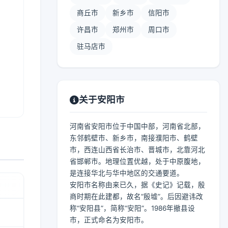
商丘市
新乡市
信阳市
许昌市
郑州市
周口市
驻马店市
关于安阳市
河南省安阳市位于中国中部，河南省北部，
东邻鹤壁市、新乡市，南接濮阳市、鹤壁
市，西连山西省长治市、晋城市，北靠河北
省邯郸市。地理位置优越，处于中原腹地，
是连接华北与华中地区的交通要道。
安阳市名称由来已久，据《史记》记载，殷
商时期在此建都，故名“殷墟”。后因避讳改
称“安阳县”，简称“安阳”。1986年撤县设
市，正式命名为安阳市。