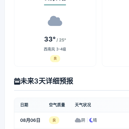
33°
/ 25°
西南风 3-4级
良
未来3天详细预报
日期
空气质量
天气状况
08月06日
阴
|
晴
良