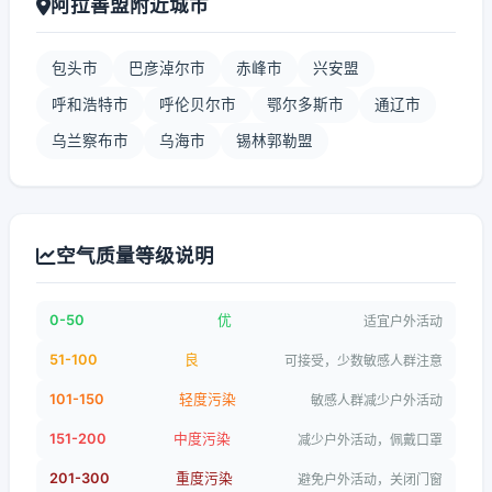
阿拉善盟附近城市
包头市
巴彦淖尔市
赤峰市
兴安盟
呼和浩特市
呼伦贝尔市
鄂尔多斯市
通辽市
乌兰察布市
乌海市
锡林郭勒盟
空气质量等级说明
0-50
优
适宜户外活动
51-100
良
可接受，少数敏感人群注意
101-150
轻度污染
敏感人群减少户外活动
151-200
中度污染
减少户外活动，佩戴口罩
201-300
重度污染
避免户外活动，关闭门窗