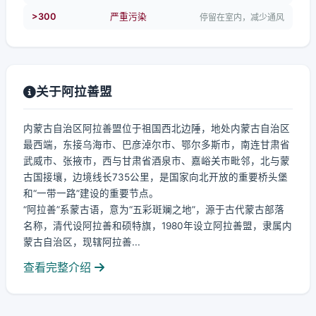
>300
严重污染
停留在室内，减少通风
关于阿拉善盟
内蒙古自治区阿拉善盟位于祖国西北边陲，地处内蒙古自治区
最西端，东接乌海市、巴彦淖尔市、鄂尔多斯市，南连甘肃省
武威市、张掖市，西与甘肃省酒泉市、嘉峪关市毗邻，北与蒙
古国接壤，边境线长735公里，是国家向北开放的重要桥头堡
和“一带一路”建设的重要节点。
“阿拉善”系蒙古语，意为“五彩斑斓之地”，源于古代蒙古部落
名称，清代设阿拉善和硕特旗，1980年设立阿拉善盟，隶属内
蒙古自治区，现辖阿拉善...
查看完整介绍