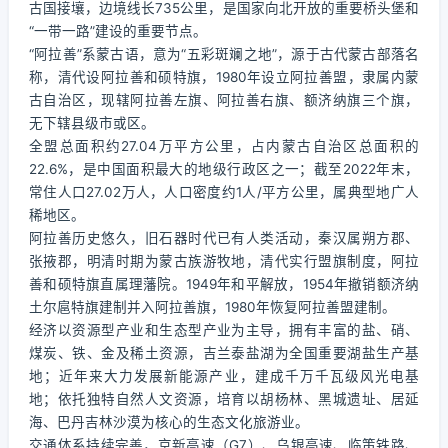
古国接壤，边境线长735公里，是国家向北开放的重要桥头堡和
“一带一路”建设的重要节点。
“阿拉善”系蒙古语，意为“五彩斑斓之地”，源于古代蒙古部落名
称，清代设阿拉善和硕特旗，1980年设立阿拉善盟，隶属内蒙
古自治区，现辖阿拉善左旗、阿拉善右旗、额济纳旗三个旗，
无下辖县级市或区。
全盟总面积约27.04万平方公里，占内蒙古自治区总面积的
22.6%，是中国面积最大的地级行政区之一；截至2022年末，
常住人口27.02万人，人口密度约1人/平方公里，属典型地广人
稀地区。
阿拉善历史悠久，旧石器时代已有人类活动，秦汉属朔方郡、
张掖郡，明清时期为蒙古族游牧地，清代实行盟旗制度，阿拉
善和硕特旗直属理藩院。1949年和平解放，1954年撤销额济纳
土尔扈特旗建制并入阿拉善旗，1980年恢复阿拉善盟建制。
经济以资源型产业和生态型产业为主导，拥有丰富的盐、硝、
煤炭、铁、金及稀土资源，吉兰泰盐湖为全国重要湖盐生产基
地；近年来大力发展新能源产业，建成千万千瓦级风光电基
地；依托独特自然人文资源，培育以胡杨林、黑城遗址、居延
海、巴丹吉林沙漠为核心的生态文化旅游业。
交通体系持续完善，京新高速（G7）、乌银高速、临策铁路、