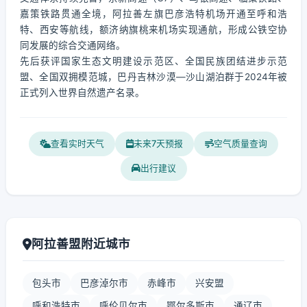
嘉策铁路贯通全境，阿拉善左旗巴彦浩特机场开通至呼和浩
特、西安等航线，额济纳旗桃来机场实现通航，形成公铁空协
同发展的综合交通网络。
先后获评国家生态文明建设示范区、全国民族团结进步示范
盟、全国双拥模范城，巴丹吉林沙漠—沙山湖泊群于2024年被
正式列入世界自然遗产名录。
查看实时天气
未来7天预报
空气质量查询
出行建议
阿拉善盟附近城市
包头市
巴彦淖尔市
赤峰市
兴安盟
呼和浩特市
呼伦贝尔市
鄂尔多斯市
通辽市