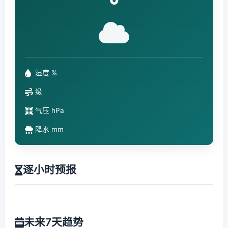
°
湿度 %
级
气压 hPa
降水 mm
逐小时预报
未来7天趋势