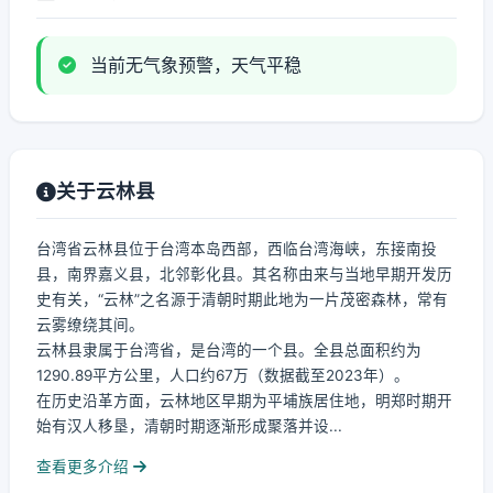
当前无气象预警，天气平稳
关于云林县
台湾省云林县位于台湾本岛西部，西临台湾海峡，东接南投
县，南界嘉义县，北邻彰化县。其名称由来与当地早期开发历
史有关，“云林”之名源于清朝时期此地为一片茂密森林，常有
云雾缭绕其间。
云林县隶属于台湾省，是台湾的一个县。全县总面积约为
1290.89平方公里，人口约67万（数据截至2023年）。
在历史沿革方面，云林地区早期为平埔族居住地，明郑时期开
始有汉人移垦，清朝时期逐渐形成聚落并设...
查看更多介绍