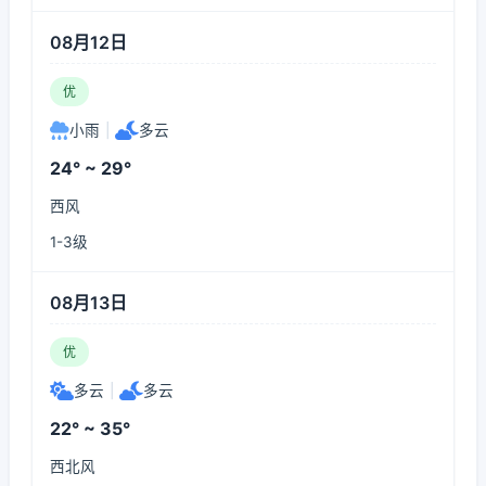
08月12日
优
小雨
|
多云
24° ~ 29°
西风
1-3级
08月13日
优
多云
|
多云
22° ~ 35°
西北风