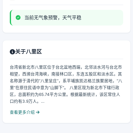
当前无气象预警，天气平稳
关于八里区
台湾省新北市八里区位于台北盆地西端，北邻淡水河与台北市
相望，西濒台湾海峡，南接林口区，东连五股区和淡水区。其
名称源于清代的“八里坌庄”，系平埔族凯达格兰族聚居地，“八
里”在原住民语中意为“山脚下”。 八里区现为新北市下辖行政
区，总面积约为65.74平方公里。根据最新统计，该区常住人
口约有3.9万人。...
查看更多介绍