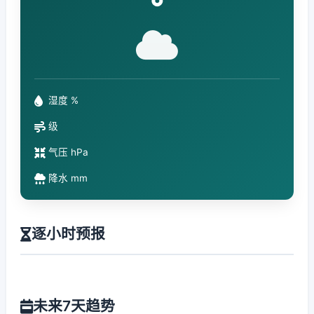
°
湿度 %
级
气压 hPa
降水 mm
逐小时预报
未来7天趋势