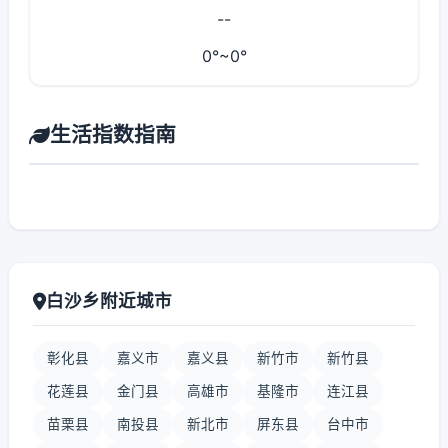
--
0°~0°
生活指数指南
白沙乡附近城市
彰化县
嘉义市
嘉义县
新竹市
新竹县
花莲县
金门县
高雄市
基隆市
连江县
苗栗县
南投县
新北市
屏东县
台中市