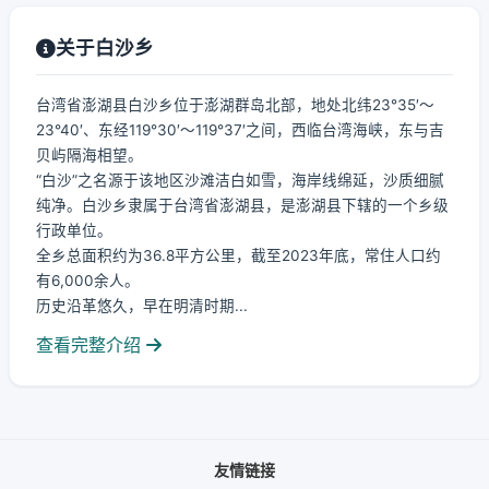
关于白沙乡
台湾省澎湖县白沙乡位于澎湖群岛北部，地处北纬23°35′～
23°40′、东经119°30′～119°37′之间，西临台湾海峡，东与吉
贝屿隔海相望。
“白沙”之名源于该地区沙滩洁白如雪，海岸线绵延，沙质细腻
纯净。白沙乡隶属于台湾省澎湖县，是澎湖县下辖的一个乡级
行政单位。
全乡总面积约为36.8平方公里，截至2023年底，常住人口约
有6,000余人。
历史沿革悠久，早在明清时期...
查看完整介绍
友情链接