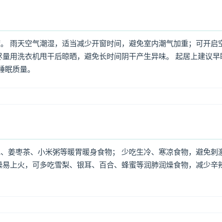
。 雨天空气潮湿，适当减少开窗时间，避免室内潮气加重；可开启
尽量用洗衣机甩干后晾晒，避免长时间阴干产生异味。 起居上建议早
高睡眠质量。
、姜枣茶、小米粥等暖胃暖身食物； 少吃生冷、寒凉食物，避免刺
燥易上火，可多吃雪梨、银耳、百合、蜂蜜等润肺润燥食物，减少辛