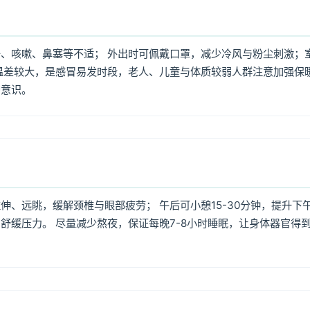
、咳嗽、鼻塞等不适； 外出时可佩戴口罩，减少冷风与粉尘刺激；
温差较大，是感冒易发时段，老人、儿童与体质较弱人群注意加强保
护意识。
、远眺，缓解颈椎与眼部疲劳； 午后可小憩15-30分钟，提升下
舒缓压力。 尽量减少熬夜，保证每晚7-8小时睡眠，让身体器官得