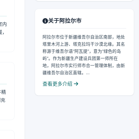
关于阿拉尔市
室内
暖，
阿拉尔市位于新疆维吾尔自治区南部，地处
塔里木河上游、塔克拉玛干沙漠北缘。其名
称源于维吾尔语“阿瓦提”，意为“绿色的岛
屿”。作为新疆生产建设兵团第一师所在
地，阿拉尔市实行师市合一管理体制，由新
疆维吾尔自治区直辖。...
查看更多介绍
午精
到充