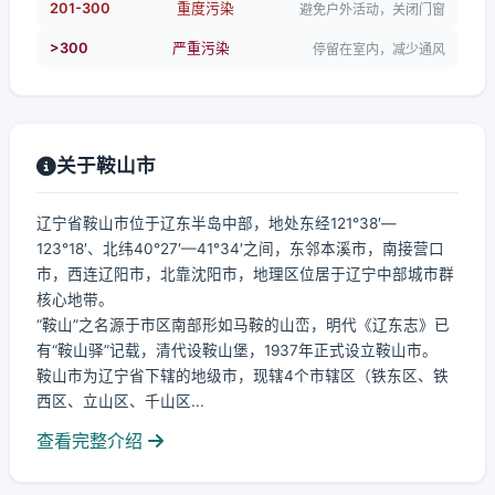
201-300
重度污染
避免户外活动，关闭门窗
>300
严重污染
停留在室内，减少通风
关于鞍山市
辽宁省鞍山市位于辽东半岛中部，地处东经121°38′—
123°18′、北纬40°27′—41°34′之间，东邻本溪市，南接营口
市，西连辽阳市，北靠沈阳市，地理区位居于辽宁中部城市群
核心地带。
“鞍山”之名源于市区南部形如马鞍的山峦，明代《辽东志》已
有“鞍山驿”记载，清代设鞍山堡，1937年正式设立鞍山市。
鞍山市为辽宁省下辖的地级市，现辖4个市辖区（铁东区、铁
西区、立山区、千山区...
查看完整介绍