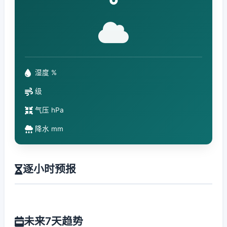
°
湿度 %
级
气压 hPa
降水 mm
逐小时预报
未来7天趋势