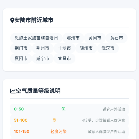
安陆市附近城市
恩施土家族苗族自治州
鄂州市
黄冈市
黄石市
荆门市
荆州市
十堰市
随州市
武汉市
襄阳市
咸宁市
宜昌市
空气质量等级说明
0-50
优
适宜户外活动
51-100
良
可接受，少数敏感人群注意
101-150
轻度污染
敏感人群减少户外活动