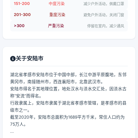
151-200
中度污染
减少户外活动，佩戴口罩
201-300
重度污染
避免户外活动，关闭门窗
>300
严重污染
停留在室内，减少通风
关于安陆市
湖北省孝感市安陆市位于中国中部，长江中游平原腹地，东邻
黄冈市，南接随州市，西连襄阳市，北靠武汉市。
安陆市得名于其地理位置，地处汉水与涢水交汇处，因涢水古
称“安流”而得名。
行政隶属上，安陆市隶属于湖北省孝感市管辖，是孝感市的县
级市之一。
截至2020年，安陆市总面积为1689平方千米，常住人口约为
75万人。
...