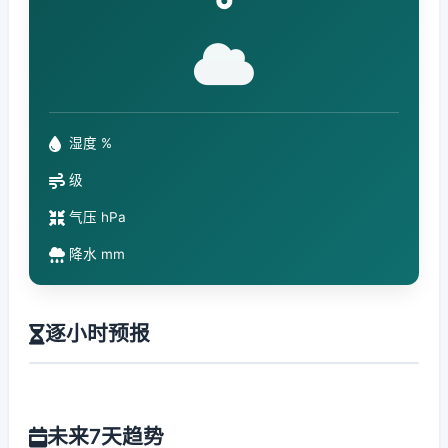
°
湿度 %
级
气压 hPa
降水 mm
逐小时预报
未来7天趋势