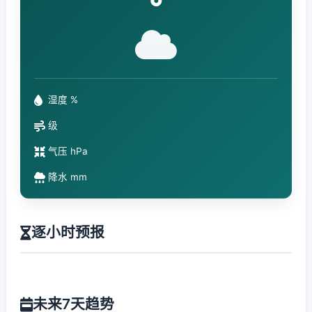
°
湿度 %
级
气压 hPa
降水 mm
逐小时预报
未来7天趋势