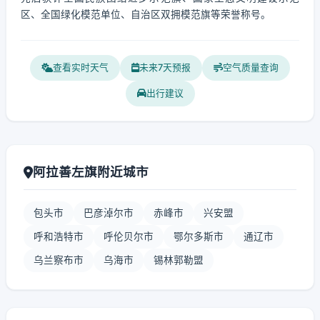
区、全国绿化模范单位、自治区双拥模范旗等荣誉称号。
查看实时天气
未来7天预报
空气质量查询
出行建议
阿拉善左旗附近城市
包头市
巴彦淖尔市
赤峰市
兴安盟
呼和浩特市
呼伦贝尔市
鄂尔多斯市
通辽市
乌兰察布市
乌海市
锡林郭勒盟