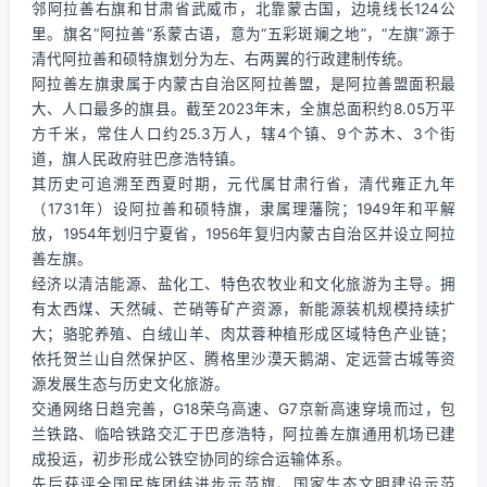
邻阿拉善右旗和甘肃省武威市，北靠蒙古国，边境线长124公
里。旗名“阿拉善”系蒙古语，意为“五彩斑斓之地”，“左旗”源于
清代阿拉善和硕特旗划分为左、右两翼的行政建制传统。
阿拉善左旗隶属于内蒙古自治区阿拉善盟，是阿拉善盟面积最
大、人口最多的旗县。截至2023年末，全旗总面积约8.05万平
方千米，常住人口约25.3万人，辖4个镇、9个苏木、3个街
道，旗人民政府驻巴彦浩特镇。
其历史可追溯至西夏时期，元代属甘肃行省，清代雍正九年
（1731年）设阿拉善和硕特旗，隶属理藩院；1949年和平解
放，1954年划归宁夏省，1956年复归内蒙古自治区并设立阿拉
善左旗。
经济以清洁能源、盐化工、特色农牧业和文化旅游为主导。拥
有太西煤、天然碱、芒硝等矿产资源，新能源装机规模持续扩
大；骆驼养殖、白绒山羊、肉苁蓉种植形成区域特色产业链；
依托贺兰山自然保护区、腾格里沙漠天鹅湖、定远营古城等资
源发展生态与历史文化旅游。
交通网络日趋完善，G18荣乌高速、G7京新高速穿境而过，包
兰铁路、临哈铁路交汇于巴彦浩特，阿拉善左旗通用机场已建
成投运，初步形成公铁空协同的综合运输体系。
先后获评全国民族团结进步示范旗、国家生态文明建设示范