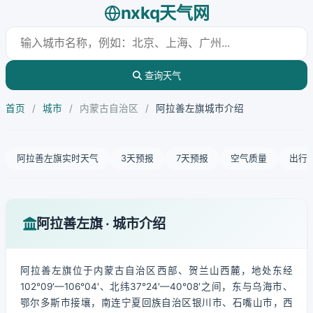
nxkq天气网
查询天气
首页
/
城市
/
内蒙古自治区
/
阿拉善左旗城市介绍
阿拉善左旗实时天气
3天预报
7天预报
空气质量
出行
阿拉善左旗 · 城市介绍
阿拉善左旗位于内蒙古自治区西部、贺兰山西麓，地处东经
102°09′—106°04′、北纬37°24′—40°08′之间，东与乌海市、
鄂尔多斯市接壤，南连宁夏回族自治区银川市、石嘴山市，西