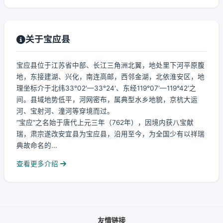
关于宝应县
宝应县位于江苏省中部、长江三角洲北翼，地处里下河平原腹
地，东接建湖、兴化，南连高邮，西邻金湖，北依淮安区，地
理坐标介于北纬33°02′—33°24′、东经119°07′—119°42′之
间。县域地势低平，河网密布，属典型水乡地貌，京杭大运
河、宝射河、潼河等穿境而过。
“宝应”之名始于唐代上元三年（762年），因境内获八宝献
瑞，肃宗遂改安宜县为宝应县，沿用至今，为全国少有以祥瑞
典故命名的...
查看更多介绍
友情链接