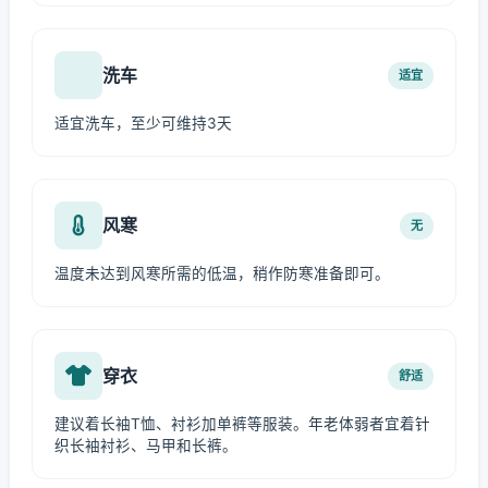
洗车
适宜
适宜洗车，至少可维持3天
风寒
无
温度未达到风寒所需的低温，稍作防寒准备即可。
穿衣
舒适
建议着长袖T恤、衬衫加单裤等服装。年老体弱者宜着针
织长袖衬衫、马甲和长裤。