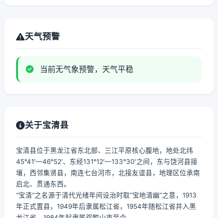
天气预警
当前无气象预警，天气平稳
关于宝清县
宝清县位于黑龙江省东北部、三江平原核心腹地，地处北纬
45°41′—46°52′、东经131°12′—133°30′之间，东与饶河县接
壤，西邻集贤县，南连七台河市，北接友谊县，地理区位承南
启北、贯通东西。
“宝清”之名源于清代光绪年间设治时取“宝地清幽”之意，1913
年正式置县，1949年后隶属松江省，1954年随松江省并入黑
龙江省，1984年起隶属双鸭山市至今。