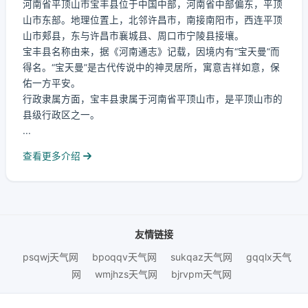
河南省平顶山市宝丰县位于中国中部，河南省中部偏东，平顶
山市东部。地理位置上，北邻许昌市，南接南阳市，西连平顶
山市郏县，东与许昌市襄城县、周口市宁陵县接壤。
宝丰县名称由来，据《河南通志》记载，因境内有“宝天曼”而
得名。“宝天曼”是古代传说中的神灵居所，寓意吉祥如意，保
佑一方平安。
行政隶属方面，宝丰县隶属于河南省平顶山市，是平顶山市的
县级行政区之一。
...
查看更多介绍
友情链接
psqwj天气网
bpoqqv天气网
sukqaz天气网
gqqlx天气
网
wmjhzs天气网
bjrvpm天气网