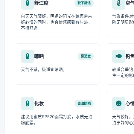
舒适度
空
较不舒适
白天天气晴好，明媚的阳光在给您带来
气象条件对
好心情的同时，也会使您感到有些热，
除无明显影
不很舒适。
晾晒
钓
极适宜
天气不错，极适宜晾晒。
较适合垂钓
生一定的影
化妆
心
去油防晒
建议用蜜质SPF20面霜打底，水质无油
天气较好，
粉底霜。
泊宁静的心