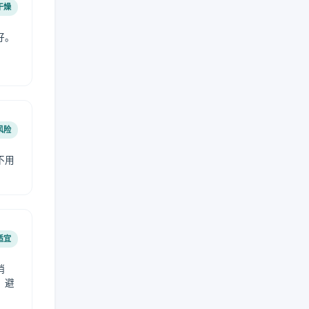
干燥
好。
风险
不用
适宜
稍
，避