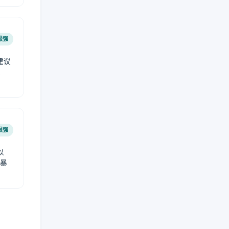
极强
建议
肤
很强
以
免暴