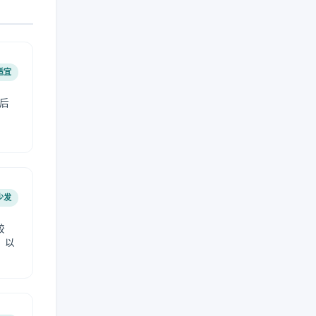
适宜
后
少发
较
，以