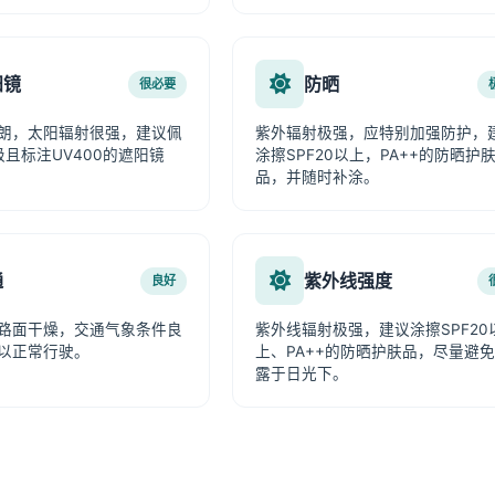
阳镜
防晒
很必要
朗，太阳辐射很强，建议佩
紫外辐射极强，应特别加强防护，
级且标注UV400的遮阳镜
涂擦SPF20以上，PA++的防晒护
品，并随时补涂。
通
紫外线强度
良好
路面干燥，交通气象条件良
紫外线辐射极强，建议涂擦SPF20
以正常行驶。
上、PA++的防晒护肤品，尽量避
露于日光下。