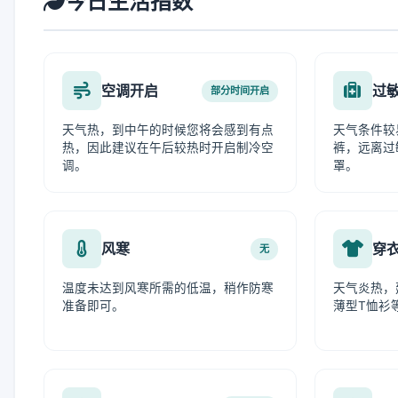
今日生活指数
空调开启
过
部分时间开启
天气热，到中午的时候您将会感到有点
天气条件较
热，因此建议在午后较热时开启制冷空
裤，远离过
调。
罩。
风寒
穿
无
温度未达到风寒所需的低温，稍作防寒
天气炎热，
准备即可。
薄型T恤衫