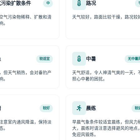
气污染扩散条件
路况
中
空气污染物稀释、扩散和清
天气较好，路面比较干燥，路况较
响。
鱼
中暑
较适宜
无中暑
，但天气稍热，会对垂钓产
天气舒适，令人神清气爽的一天，
响。
担心中暑的困扰。
情
晨练
较好
较
注意室内通风降温，保持淡
早晨气象条件较适宜晨练，但风力
态。
大，晨练时请注意选择避风的地点
免迎风锻炼。