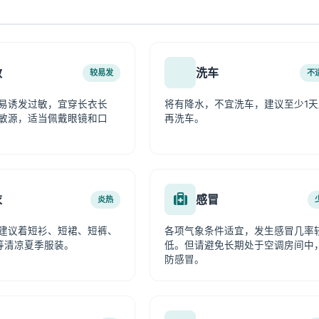
敏
洗车
较易发
不
易诱发过敏，宜穿长衣长
将有降水，不宜洗车，建议至少1天
敏源，适当佩戴眼镜和口
再洗车。
衣
感冒
炎热
建议着短衫、短裙、短裤、
各项气象条件适宜，发生感冒几率
等清凉夏季服装。
低。但请避免长期处于空调房间中
防感冒。