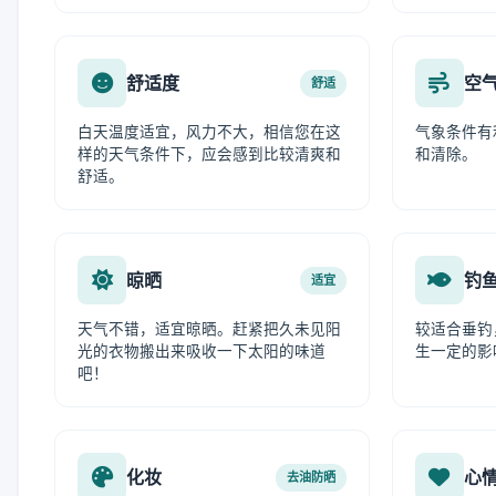
舒适度
空
舒适
白天温度适宜，风力不大，相信您在这
气象条件有
样的天气条件下，应会感到比较清爽和
和清除。
舒适。
晾晒
钓
适宜
天气不错，适宜晾晒。赶紧把久未见阳
较适合垂钓
光的衣物搬出来吸收一下太阳的味道
生一定的影
吧！
化妆
心
去油防晒