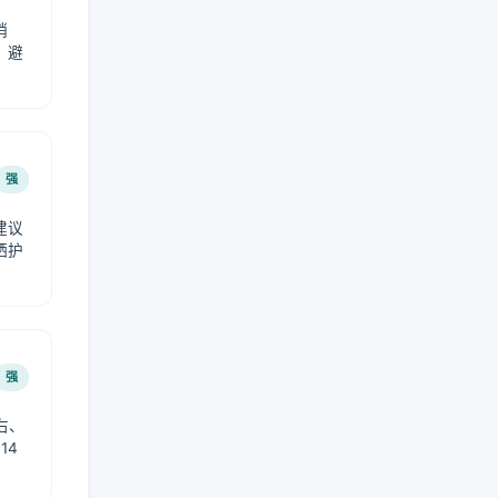
稍
，避
强
建议
晒护
强
右、
14