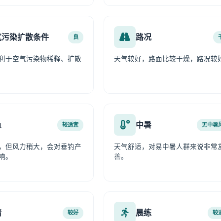
气污染扩散条件
路况
良
利于空气污染物稀释、扩散
天气较好，路面比较干燥，路况较
鱼
中暑
较适宜
无中暑
，但风力稍大，会对垂钓产
天气舒适，对易中暑人群来说非常
响。
善。
情
晨练
较好
较