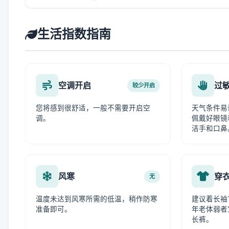
生活指数指南
空调开启
过
较少开启
您将感到很舒适，一般不需要开启空
天气条件易
调。
佩戴好眼镜
洁手和口鼻
风寒
穿
无
温度未达到风寒所需的低温，稍作防寒
建议着长袖
准备即可。
年老体弱者
长裤。