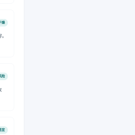
干燥
好。
风险
友
适宜