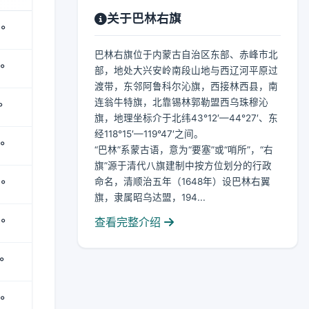
关于巴林右旗
°
巴林右旗位于内蒙古自治区东部、赤峰市北
°
部，地处大兴安岭南段山地与西辽河平原过
渡带，东邻阿鲁科尔沁旗，西接林西县，南
连翁牛特旗，北靠锡林郭勒盟西乌珠穆沁
°
旗，地理坐标介于北纬43°12′—44°27′、东
经118°15′—119°47′之间。
°
“巴林”系蒙古语，意为“要塞”或“哨所”，“右
旗”源于清代八旗建制中按方位划分的行政
命名，清顺治五年（1648年）设巴林右翼
°
旗，隶属昭乌达盟，194...
查看完整介绍
°
°
°