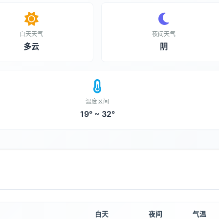
白天天气
夜间天气
多云
阴
温度区间
19° ~ 32°
白天
夜间
气温