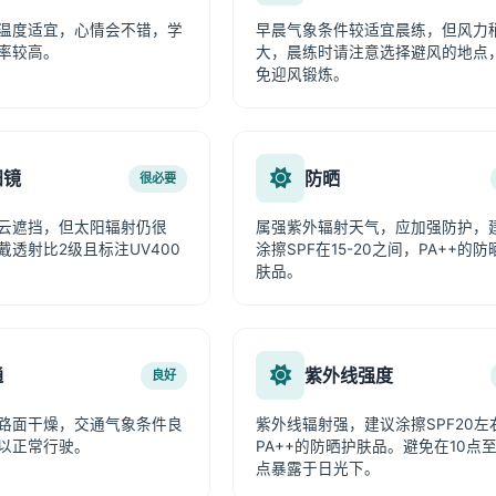
温度适宜，心情会不错，学
早晨气象条件较适宜晨练，但风力
率较高。
大，晨练时请注意选择避风的地点
免迎风锻炼。
阳镜
防晒
很必要
云遮挡，但太阳辐射仍很
属强紫外辐射天气，应加强防护，
戴透射比2级且标注UV400
涂擦SPF在15-20之间，PA++的防
肤品。
通
紫外线强度
良好
路面干燥，交通气象条件良
紫外线辐射强，建议涂擦SPF20左
以正常行驶。
PA++的防晒护肤品。避免在10点至
点暴露于日光下。