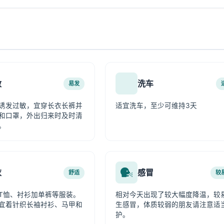
敏
洗车
易发
诱发过敏，宜穿长衣长裤并
适宜洗车，至少可维持3天
和口罩，外出归来时及时清
。
衣
感冒
舒适
较
T恤、衬衫加单裤等服装。
相对今天出现了较大幅度降温，较
宜着针织长袖衬衫、马甲和
生感冒，体质较弱的朋友请注意适
护。