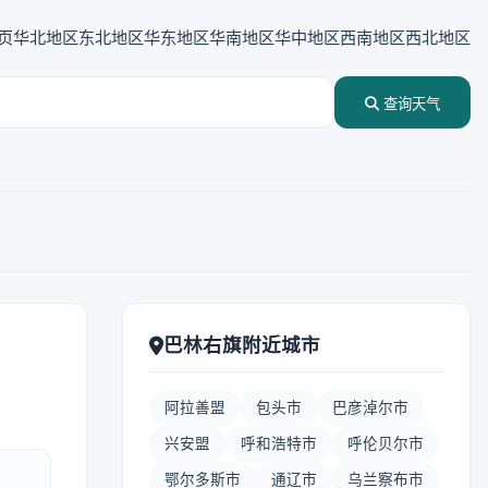
页
华北地区
东北地区
华东地区
华南地区
华中地区
西南地区
西北地区
查询天气
巴林右旗附近城市
阿拉善盟
包头市
巴彦淖尔市
兴安盟
呼和浩特市
呼伦贝尔市
鄂尔多斯市
通辽市
乌兰察布市