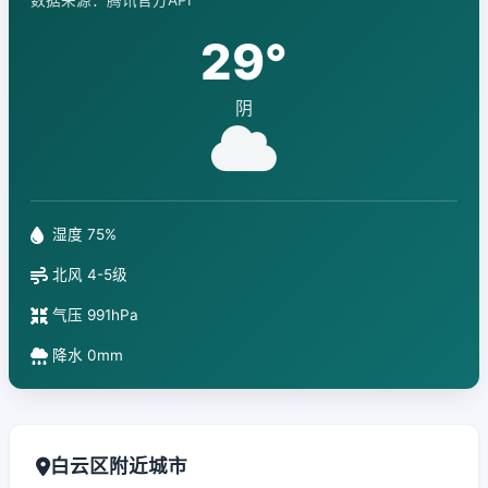
数据来源：腾讯官方API
29°
阴
湿度 75%
北风 4-5级
气压 991hPa
降水 0mm
白云区附近城市