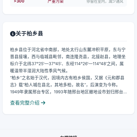
>300
严重污染
停留在室内，减少通风
关于柏乡县
柏乡县位于河北省中南部，地处太行山东麓冲积平原，东与宁
晋县接壤，西与临城县毗邻，南连隆尧县，北接赵县，地理坐
标介于北纬37°25′—37°45′、东经114°26′—114°48′之间，属
暖温带半湿润大陆性季风气候。
“柏乡”之名始于汉代，因境内古有柏乡侯国，又据《元和郡县
志》载“柏人城在县北，其地多柏，故名”，后演变为今称。
1949年隶属邢台专区，1993年随邢台地区撤地设市划归邢台...
查看完整介绍