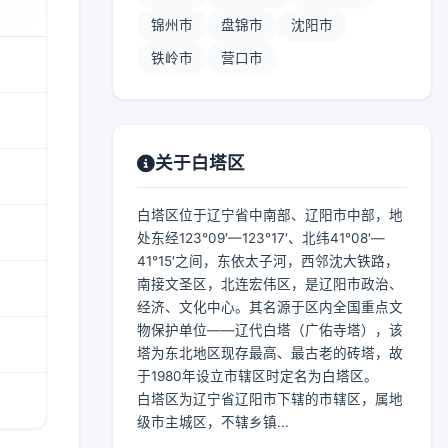
锦州市
盘锦市
沈阳市
铁岭市
营口市
关于白塔区
白塔区位于辽宁省中南部、辽阳市中部，地
处东经123°09′—123°17′、北纬41°08′—
41°15′之间，东依太子河，西邻沈大铁路，
南接文圣区，北连宏伟区，是辽阳市政治、
经济、文化中心。其名源于区内全国重点文
物保护单位——辽代白塔（广佑寺塔），该
塔为东北地区现存最高、最古老的砖塔，故
于1980年设立市辖区时定名为白塔区。
白塔区为辽宁省辽阳市下辖的市辖区，属地
级市主城区，不辖乡镇...