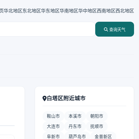
页
华北地区
东北地区
华东地区
华南地区
华中地区
西南地区
西北地区
查询天气
白塔区附近城市
鞍山市
本溪市
朝阳市
大连市
丹东市
抚顺市
阜新市
葫芦岛市
金普新区