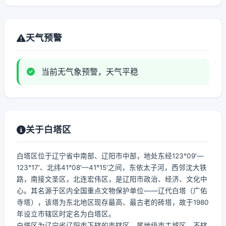
天气预警
当前无气象预警，天气平稳
关于白塔区
白塔区位于辽宁省中南部、辽阳市中部，地处东经123°09′—
123°17′、北纬41°08′—41°15′之间，东依太子河，西邻沈大铁
路，南接文圣区，北连宏伟区，是辽阳市政治、经济、文化中
心。其名源于区内全国重点文物保护单位——辽代白塔（广佑
寺塔），该塔为东北地区现存最高、最古老的砖塔，故于1980
年设立市辖区时定名为白塔区。
白塔区为辽宁省辽阳市下辖的市辖区，属地级市主城区，不辖