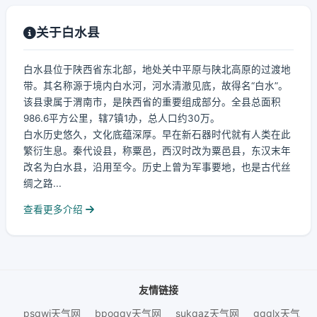
关于白水县
白水县位于陕西省东北部，地处关中平原与陕北高原的过渡地
带。其名称源于境内白水河，河水清澈见底，故得名“白水”。
该县隶属于渭南市，是陕西省的重要组成部分。全县总面积
986.6平方公里，辖7镇1办，总人口约30万。
白水历史悠久，文化底蕴深厚。早在新石器时代就有人类在此
繁衍生息。秦代设县，称粟邑，西汉时改为粟邑县，东汉末年
改名为白水县，沿用至今。历史上曾为军事要地，也是古代丝
绸之路...
查看更多介绍
友情链接
psqwj天气网
bpoqqv天气网
sukqaz天气网
gqqlx天气