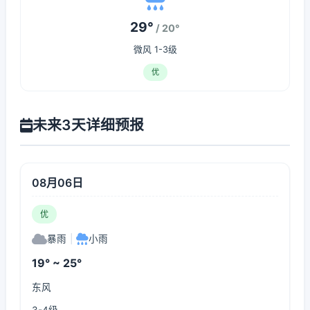
29°
/ 20°
微风 1-3级
优
未来3天详细预报
08月06日
优
暴雨
|
小雨
19° ~ 25°
东风