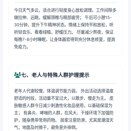
今日天气多云，适合进行轻度身心放松调理。工作间隙多
做拉伸、远眺，缓解颈椎与眼部疲劳； 午后可小憩15-
30分钟，提升下午精神状态。情绪上保持平和放松，听
听轻音乐、看看绿植，舒缓压力。 尽量减少熬夜，保证
每晚7-8小时睡眠，让身体器官得到充分休息修复，提高
免疫力。
七、老人与特殊人群护理提示
老年人代谢较慢，体温调节能力弱， 外出活动选择温度
舒适的时段，活动量不宜过大，以散步、慢走为主。 皮
肤敏感人群今日减少刺激性化妆品使用，以基础保湿为
主； 有鼻炎、哮喘的人群，在风大、干燥环境下加强防
护，随身携带常用药物。 居家注意防滑，尤其是潮湿天
气，地面及时擦干，避免意外摔倒。