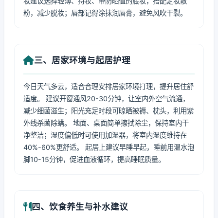
妆建议选择轻薄、持妆、带防晒值的底妆，搭配定妆散
粉，减少脱妆；唇部记得涂抹润唇膏，避免风吹干裂。
三、居家环境与起居护理
今日天气多云，适合合理安排居家环境打理，提升居住舒
适度。 建议开窗通风20-30分钟，让室内外空气流通，
减少细菌滋生；阳光充足时段可晾晒被褥、枕头，利用紫
外线杀菌除螨。 地面、桌面简单擦拭除尘，保持室内干
净整洁；湿度偏低时可使用加湿器，将室内湿度维持在
40%-60%更舒适。 起居上建议早睡早起，睡前用温水泡
脚10-15分钟，促进血液循环，提高睡眠质量。
四、饮食养生与补水建议