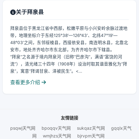
关于拜泉县
拜泉县位于黑龙江省中西部，松嫩平原与小兴安岭余脉过渡地
带，地理坐标介于东经125°38′—126°43′、北纬47°19′—
48°03′之间，东邻绥棱县，西接依安县，南连明水县，北靠北
安市，地处齐齐哈尔市东北部，为齐齐哈尔市下辖县。
“拜泉”之名源于境内拜泉河（旧称“巴彦沟”，满语“富饶的河
流”），清光绪三十四年（1908年）设治时取其谐音雅化为“拜
泉”，寓意“拜谒甘泉、泽被民生”。<...
查看更多介绍
友情链接
psqwj天气网
bpoqqv天气网
sukqaz天气网
gqqlx天气
网
wmjhzs天气网
bjrvpm天气网