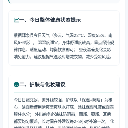
一、今日整体健康状态提示
根据拜泉县今日天气（多云、气温22℃、湿度55%、南
风5-6级）， 温湿度适宜，身体舒适度较高，重点保持规
律作息、适度运动、均衡饮食即可； 昼夜温差变化会影
响免疫力，建议根据气温及时增减衣物，减少受凉风险。
二、护肤与化妆建议
今日日照充足，紫外线较强，护肤以「保湿+防晒」为核
心。洁面后使用清爽型爽肤水打底，涂抹保湿乳液或面霜
锁住水分； 外出前务必涂抹防晒霜，面部、颈部、耳后
都要均匀覆盖，长时间在外建议每2-3小时补涂一次。 化