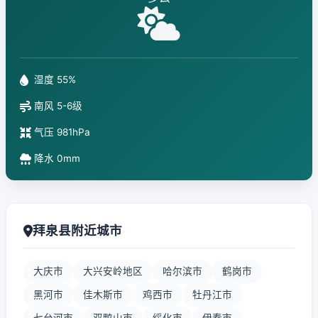
湿度 55%
南风 5-6级
气压 981hPa
降水 0mm
拜泉县附近城市
大庆市
大兴安岭地区
哈尔滨市
鹤岗市
黑河市
佳木斯市
鸡西市
牡丹江市