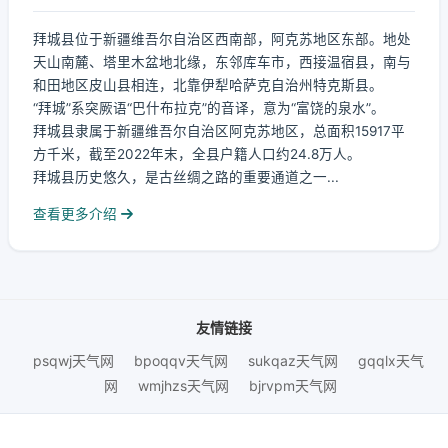
拜城县位于新疆维吾尔自治区西南部，阿克苏地区东部。地处
天山南麓、塔里木盆地北缘，东邻库车市，西接温宿县，南与
和田地区皮山县相连，北靠伊犁哈萨克自治州特克斯县。
“拜城”系突厥语“巴什布拉克”的音译，意为“富饶的泉水”。
拜城县隶属于新疆维吾尔自治区阿克苏地区，总面积15917平
方千米，截至2022年末，全县户籍人口约24.8万人。
拜城县历史悠久，是古丝绸之路的重要通道之一...
查看更多介绍
友情链接
psqwj天气网
bpoqqv天气网
sukqaz天气网
gqqlx天气
网
wmjhzs天气网
bjrvpm天气网