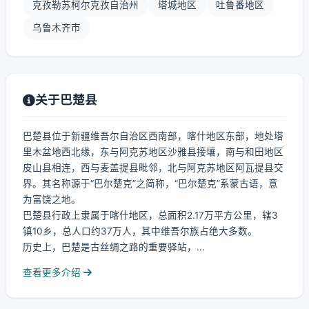
克孜勒苏柯尔克孜自治州
塔城地区
吐鲁番地区
乌鲁木齐市
关于巴楚县
巴楚县位于新疆维吾尔自治区西南部，喀什地区东部，地处塔
里木盆地西北缘，东与阿克苏地区沙雅县接壤，南与和田地区
皮山县相连，西与麦盖提县毗邻，北与阿克苏地区阿瓦提县交
界。其名称源于“巴尔楚克”之简称，“巴尔楚克”系蒙古语，意
为富饶之地。
巴楚县行政上隶属于喀什地区，总面积2.17万平方公里，辖3
镇10乡，总人口约37万人，其中维吾尔族占绝大多数。
历史上，巴楚是古丝绸之路的重要驿站，...
查看更多介绍