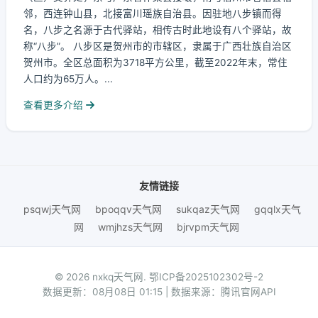
邻，西连钟山县，北接富川瑶族自治县。因驻地八步镇而得
名，八步之名源于古代驿站，相传古时此地设有八个驿站，故
称“八步”。 八步区是贺州市的市辖区，隶属于广西壮族自治区
贺州市。全区总面积为3718平方公里，截至2022年末，常住
人口约为65万人。...
查看更多介绍
友情链接
psqwj天气网
bpoqqv天气网
sukqaz天气网
gqqlx天气
网
wmjhzs天气网
bjrvpm天气网
© 2026 nxkq天气网.
鄂ICP备2025102302号-2
数据更新：08月08日 01:15 | 数据来源：腾讯官网API