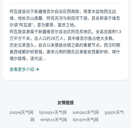
阿瓦提县位于新疆维吾尔自治区西南部，塔里木盆地西北边
缘，地处天山南麓、阿克苏河与和田河下游。其名称源于维吾
尔语“阿瓦提”，意为繁荣、富庶之地。
阿瓦提县隶属于新疆维吾尔自治区阿克苏地区。全县总面积1.3
万平方千米，总人口约28万人，其中维吾尔族占绝大多数。
历史沿革悠久，自古以来便是丝绸之路的重要节点。西汉时期
属西域都护府管辖，唐宋元明时期先后隶属安西都护府、喀什
噶尔路等，清代设...
查看更多介绍
友情链接
psqwj天气网
bpoqqv天气网
sukqaz天气网
gqqlx天气
网
wmjhzs天气网
bjrvpm天气网