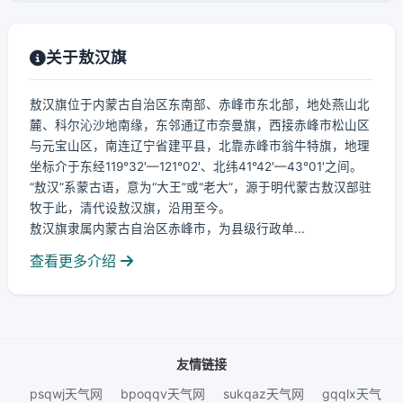
关于敖汉旗
敖汉旗位于内蒙古自治区东南部、赤峰市东北部，地处燕山北
麓、科尔沁沙地南缘，东邻通辽市奈曼旗，西接赤峰市松山区
与元宝山区，南连辽宁省建平县，北靠赤峰市翁牛特旗，地理
坐标介于东经119°32′—121°02′、北纬41°42′—43°01′之间。
“敖汉”系蒙古语，意为“大王”或“老大”，源于明代蒙古敖汉部驻
牧于此，清代设敖汉旗，沿用至今。
敖汉旗隶属内蒙古自治区赤峰市，为县级行政单...
查看更多介绍
友情链接
psqwj天气网
bpoqqv天气网
sukqaz天气网
gqqlx天气