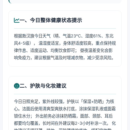
一、今日整体健康状态提示
根据敖汉旗今日天气（晴、气温23℃、湿度61%、东北
风4-5级）， 温湿度适宜，身体舒适度较高，重点保持规
律作息、适度运动、均衡饮食即可； 昼夜温差变化会影
响免疫力，建议根据气温及时增减衣物，减少受凉风险。
二、护肤与化妆建议
今日日照充足，紫外线较强，护肤以「保湿+防晒」为核
心。洁面后使用清爽型爽肤水打底，涂抹保湿乳液或面霜
锁住水分； 外出前务必涂抹防晒霜，面部、颈部、耳后
都要均匀覆盖，长时间在外建议每2-3小时补涂一次。 化