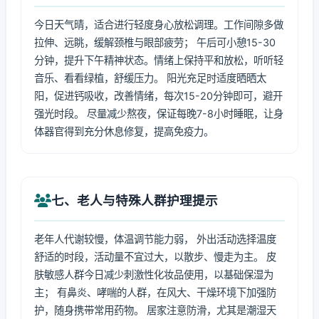
今日天气晴，适合进行轻度身心放松调理。工作间隙多做
拉伸、远眺，缓解颈椎与眼部疲劳； 午后可小憩15-30
分钟，提升下午精神状态。情绪上保持平和放松，听听轻
音乐、看看绿植，舒缓压力。 阳光充足时适度晒晒太
阳，促进钙吸收，改善情绪，每次15-20分钟即可，避开
强光时段。 尽量减少熬夜，保证每晚7-8小时睡眠，让身
体器官得到充分休息修复，提高免疫力。
七、老人与特殊人群护理提示
老年人代谢较慢，体温调节能力弱， 外出活动选择温度
舒适的时段，活动量不宜过大，以散步、慢走为主。 皮
肤敏感人群今日减少刺激性化妆品使用，以基础保湿为
主； 有鼻炎、哮喘的人群，在风大、干燥环境下加强防
护，随身携带常用药物。 居家注意防滑，尤其是潮湿天