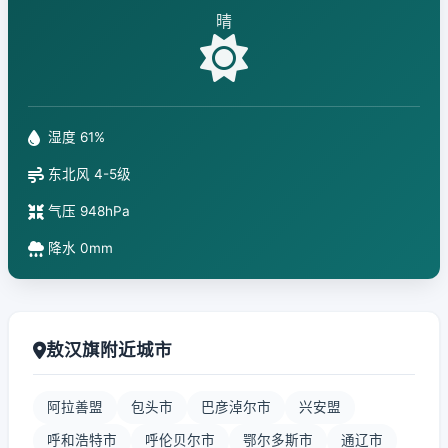
晴
湿度 61%
东北风 4-5级
气压 948hPa
降水 0mm
敖汉旗附近城市
阿拉善盟
包头市
巴彦淖尔市
兴安盟
呼和浩特市
呼伦贝尔市
鄂尔多斯市
通辽市