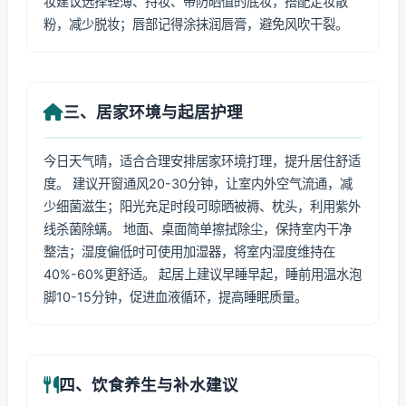
妆建议选择轻薄、持妆、带防晒值的底妆，搭配定妆散
粉，减少脱妆；唇部记得涂抹润唇膏，避免风吹干裂。
三、居家环境与起居护理
今日天气晴，适合合理安排居家环境打理，提升居住舒适
度。 建议开窗通风20-30分钟，让室内外空气流通，减
少细菌滋生；阳光充足时段可晾晒被褥、枕头，利用紫外
线杀菌除螨。 地面、桌面简单擦拭除尘，保持室内干净
整洁；湿度偏低时可使用加湿器，将室内湿度维持在
40%-60%更舒适。 起居上建议早睡早起，睡前用温水泡
脚10-15分钟，促进血液循环，提高睡眠质量。
四、饮食养生与补水建议