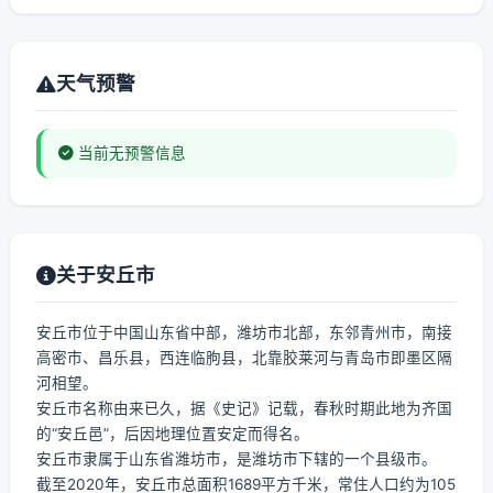
天气预警
当前无预警信息
关于安丘市
安丘市位于中国山东省中部，潍坊市北部，东邻青州市，南接
高密市、昌乐县，西连临朐县，北靠胶莱河与青岛市即墨区隔
河相望。
安丘市名称由来已久，据《史记》记载，春秋时期此地为齐国
的“安丘邑”，后因地理位置安定而得名。
安丘市隶属于山东省潍坊市，是潍坊市下辖的一个县级市。
截至2020年，安丘市总面积1689平方千米，常住人口约为105