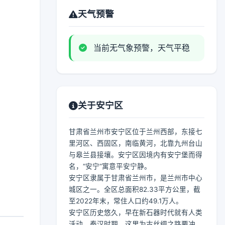
天气预警
当前无气象预警，天气平稳
关于安宁区
甘肃省兰州市安宁区位于兰州西部，东接七
里河区、西固区，南临黄河，北靠九州台山
与皋兰县接壤。安宁区因境内有安宁堡而得
名，“安宁”寓意平安宁静。
安宁区隶属于甘肃省兰州市，是兰州市中心
城区之一。全区总面积82.33平方公里，截
至2022年末，常住人口约49.1万人。
安宁区历史悠久，早在新石器时代就有人类
活动。秦汉时期，这里为古丝绸之路要冲。