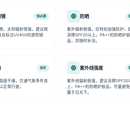
阳镜
防晒
很必要
朗，太阳辐射很强，建议佩
紫外辐射极强，应特别加强防护，
级且标注UV400的遮阳镜
涂擦SPF20以上，PA++的防晒护
品，并随时补涂。
通
紫外线强度
良好
路面干燥，交通气象条件良
紫外线辐射极强，建议涂擦SPF20
以正常行驶。
上、PA++的防晒护肤品，尽量避
露于日光下。