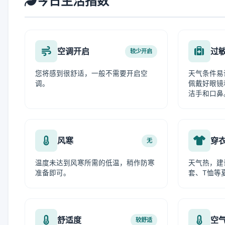
今日生活指数
空调开启
过
较少开启
您将感到很舒适，一般不需要开启空
天气条件易
调。
佩戴好眼镜
洁手和口鼻
风寒
穿
无
温度未达到风寒所需的低温，稍作防寒
天气热，建
准备即可。
套、T恤等
舒适度
空
较舒适