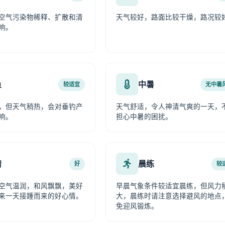
空气污染物稀释、扩散和清
天气较好，路面比较干燥，路况较
响。
鱼
中暑
较适宜
无中暑
，但天气稍热，会对垂钓产
天气舒适，令人神清气爽的一天，
响。
担心中暑的困扰。
情
晨练
好
较
空气温润，和风飘飘，美好
早晨气象条件较适宜晨练，但风力
来一天接踵而来的好心情。
大，晨练时请注意选择避风的地点
免迎风锻炼。