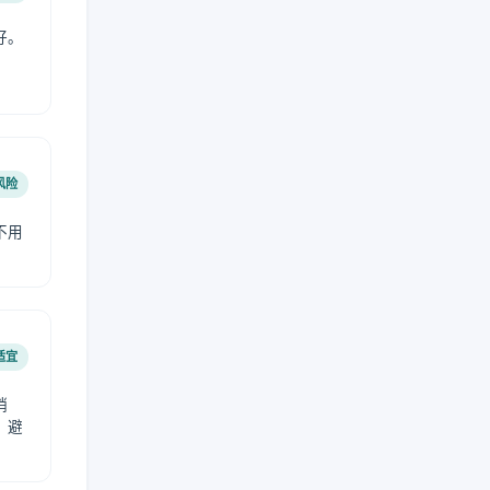
好。
风险
不用
适宜
稍
，避