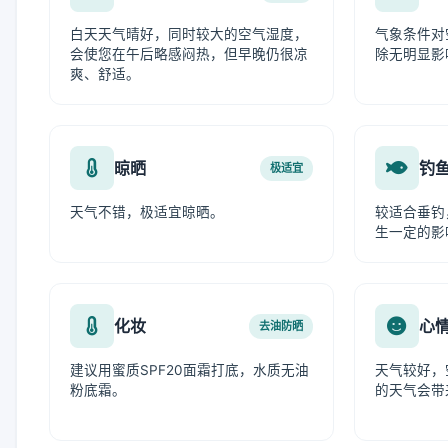
白天天气晴好，同时较大的空气湿度，
气象条件对
会使您在午后略感闷热，但早晚仍很凉
除无明显影
爽、舒适。
晾晒
钓
极适宜
天气不错，极适宜晾晒。
较适合垂钓
生一定的影
化妆
心
去油防晒
建议用蜜质SPF20面霜打底，水质无油
天气较好，
粉底霜。
的天气会带