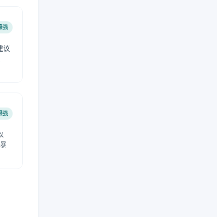
极强
建议
肤
很强
以
免暴