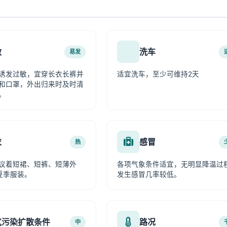
敏
洗车
易发
诱发过敏，宜穿长衣长裤并
适宜洗车，至少可维持2天
和口罩，外出归来时及时清
。
衣
感冒
热
议着短裙、短裤、短薄外
各项气象条件适宜，无明显降温过
夏季服装。
发生感冒几率较低。
气污染扩散条件
路况
中