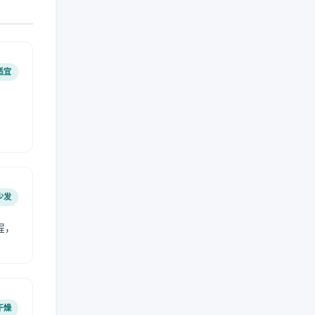
适宜
少发
程，
干燥