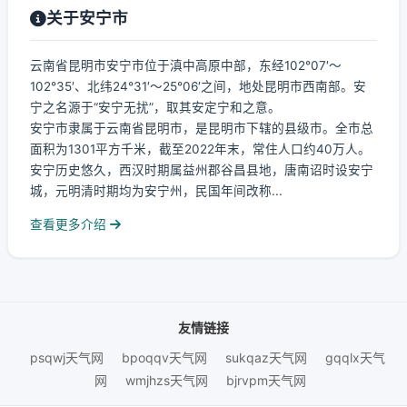
关于安宁市
云南省昆明市安宁市位于滇中高原中部，东经102°07′～
102°35′、北纬24°31′～25°06′之间，地处昆明市西南部。安
宁之名源于“安宁无扰”，取其安定宁和之意。
安宁市隶属于云南省昆明市，是昆明市下辖的县级市。全市总
面积为1301平方千米，截至2022年末，常住人口约40万人。
安宁历史悠久，西汉时期属益州郡谷昌县地，唐南诏时设安宁
城，元明清时期均为安宁州，民国年间改称...
查看更多介绍
友情链接
psqwj天气网
bpoqqv天气网
sukqaz天气网
gqqlx天气
网
wmjhzs天气网
bjrvpm天气网