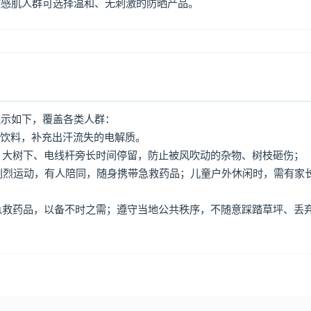
敏感肌人群可选择温和、无刺激的防晒产品。
提示如下，覆盖各类人群：
动饮料，补充出汗流失的电解质。
牌、大树下、电线杆旁长时间停留，防止被风吹动的杂物、树枝砸伤；
免剧烈运动，有人陪同，随身携带急救药品；儿童户外休闲时，需有家
、急救药品，以备不时之需；遵守当地公共秩序，不随意踩踏草坪、丢