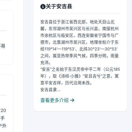
关于安吉县
安吉县位于浙江省西北部，地处天目山北
麓，东邻湖州市吴兴区与长兴县，南接杭州
市余杭区与临安区，西连安徽省宁国市与广
德市，北靠湖州市吴兴区，地理坐标介于东
不易
经119°14′—119°53′、北纬30°23′—30°53′
之间，属亚热带季风气候，四季分明，雨量
充沛。
“安吉”之名始于东汉灵帝中平二年（公元185
年），取《诗经·小雅》“安且吉兮”之意，寓
意平安吉祥，历代沿用未改。
安吉县隶...
查看更多介绍
20
用手
户外