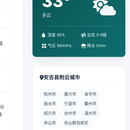
33°
多云
湿度 60%
北风 5-6级
措
气压 994hPa
降水 0mm
安吉县附近城市
杭州市
嘉兴市
金华市
丽水市
宁波市
衢州市
间
绍兴市
台州市
温州市
链
舟山市
舟山群岛新区