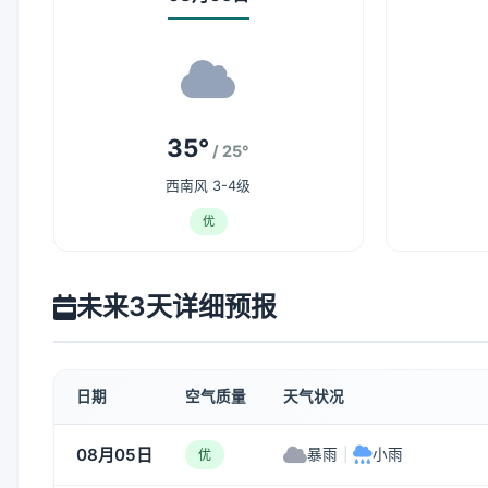
35°
/ 25°
西南风 3-4级
优
未来3天详细预报
日期
空气质量
天气状况
08月05日
暴雨
|
小雨
优