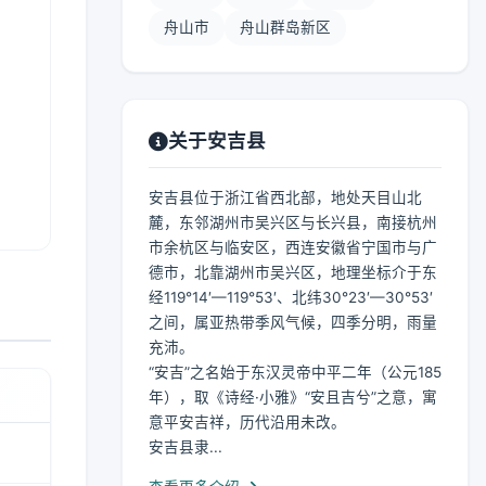
舟山市
舟山群岛新区
关于安吉县
安吉县位于浙江省西北部，地处天目山北
麓，东邻湖州市吴兴区与长兴县，南接杭州
市余杭区与临安区，西连安徽省宁国市与广
德市，北靠湖州市吴兴区，地理坐标介于东
经119°14′—119°53′、北纬30°23′—30°53′
之间，属亚热带季风气候，四季分明，雨量
充沛。
“安吉”之名始于东汉灵帝中平二年（公元185
年），取《诗经·小雅》“安且吉兮”之意，寓
意平安吉祥，历代沿用未改。
安吉县隶...