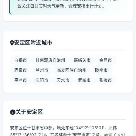
议关注每日实时天气更新，合理安排出行计划。
安定区附近城市
白银市
甘南藏族自治州
嘉峪关市
金昌市
酒泉市
兰州市
临夏回族自治州
陇南市
平凉市
庆阳市
天水市
武威市
张掖市
关于安定区
安定区位于甘肃省中部，地处东经104°12′-105°01′，北纬
35°13′-36°02′之间。其名称源于“安宁康定”之意，表达了人们