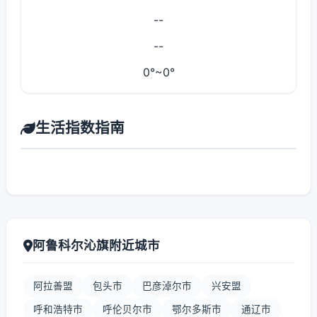
--
--
0°~0°
生活指数指南
阿鲁科尔沁旗附近城市
阿拉善盟
包头市
巴彦淖尔市
兴安盟
呼和浩特市
呼伦贝尔市
鄂尔多斯市
通辽市