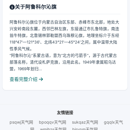
关于阿鲁科尔沁旗
阿鲁科尔沁旗位于内蒙古自治区东部、赤峰市东北部，地处大
兴安岭南段东麓，西邻巴林左旗，东接通辽市扎鲁特旗，南连
翁牛特旗，北靠锡林郭勒盟西乌珠穆沁旗，地理坐标介于东经
118°47′—121°36′、北纬43°21′—45°24′之间，属中温带大陆
性季风气候。
“阿鲁科尔沁”系蒙古语，意为“北方的弓箭手”，源于古代蒙古
部落名称，清代设札萨克旗，沿用此名。1949年隶属昭乌达
盟，1969年划归...
查看完整介绍
友情链接
psqwj天气网
bpoqqv天气网
sukqaz天气网
gqqlx天气
网
wmjhzs天气网
bjrvpm天气网