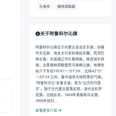
乌海市
锡林郭勒盟
关于阿鲁科尔沁旗
阿鲁科尔沁旗位于内蒙古自治区东部、赤峰
市东北部，地处大兴安岭南段东麓，西邻巴
林左旗，东接通辽市扎鲁特旗，南连翁牛特
旗，北靠锡林郭勒盟西乌珠穆沁旗，地理坐
标介于东经118°47′—121°36′、北纬43°21′
—45°24′之间，属中温带大陆性季风气候。
“阿鲁科尔沁”系蒙古语，意为“北方的弓箭
手”，源于古代蒙古部落名称，清代设札萨
克旗，沿用此名。1949年隶属昭乌达盟，
1969年划归...
查看更多介绍