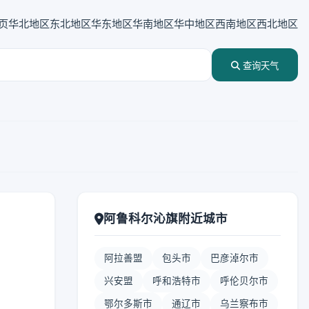
页
华北地区
东北地区
华东地区
华南地区
华中地区
西南地区
西北地区
查询天气
阿鲁科尔沁旗附近城市
阿拉善盟
包头市
巴彦淖尔市
兴安盟
呼和浩特市
呼伦贝尔市
鄂尔多斯市
通辽市
乌兰察布市