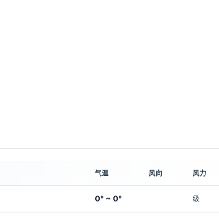
气温
风向
风力
0° ~ 0°
级