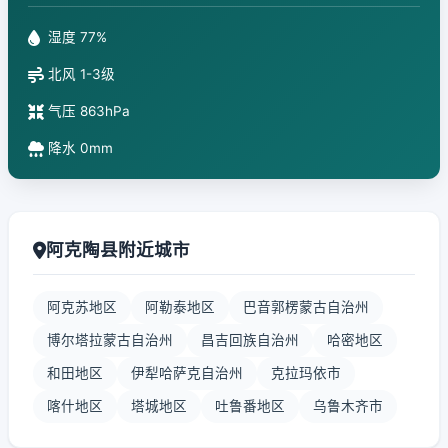
湿度 77%
北风 1-3级
气压 863hPa
降水 0mm
阿克陶县附近城市
阿克苏地区
阿勒泰地区
巴音郭楞蒙古自治州
博尔塔拉蒙古自治州
昌吉回族自治州
哈密地区
和田地区
伊犁哈萨克自治州
克拉玛依市
喀什地区
塔城地区
吐鲁番地区
乌鲁木齐市