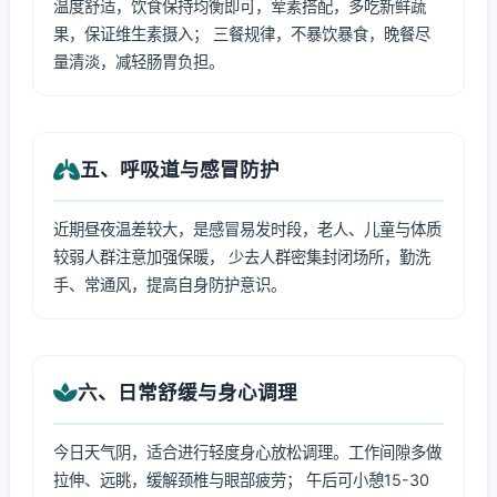
温度舒适，饮食保持均衡即可，荤素搭配，多吃新鲜蔬
果，保证维生素摄入； 三餐规律，不暴饮暴食，晚餐尽
量清淡，减轻肠胃负担。
五、呼吸道与感冒防护
近期昼夜温差较大，是感冒易发时段，老人、儿童与体质
较弱人群注意加强保暖， 少去人群密集封闭场所，勤洗
手、常通风，提高自身防护意识。
六、日常舒缓与身心调理
今日天气阴，适合进行轻度身心放松调理。工作间隙多做
拉伸、远眺，缓解颈椎与眼部疲劳； 午后可小憩15-30