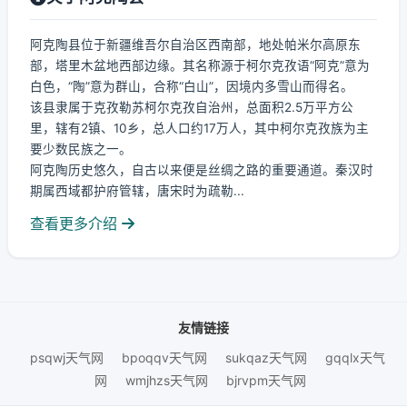
阿克陶县位于新疆维吾尔自治区西南部，地处帕米尔高原东
部，塔里木盆地西部边缘。其名称源于柯尔克孜语“阿克”意为
白色，“陶”意为群山，合称“白山”，因境内多雪山而得名。
该县隶属于克孜勒苏柯尔克孜自治州，总面积2.5万平方公
里，辖有2镇、10乡，总人口约17万人，其中柯尔克孜族为主
要少数民族之一。
阿克陶历史悠久，自古以来便是丝绸之路的重要通道。秦汉时
期属西域都护府管辖，唐宋时为疏勒...
查看更多介绍
友情链接
psqwj天气网
bpoqqv天气网
sukqaz天气网
gqqlx天气
网
wmjhzs天气网
bjrvpm天气网