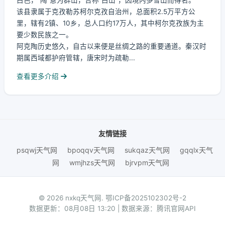
白色，“陶”意为群山，合称“白山”，因境内多雪山而得名。
该县隶属于克孜勒苏柯尔克孜自治州，总面积2.5万平方公
里，辖有2镇、10乡，总人口约17万人，其中柯尔克孜族为主
要少数民族之一。
阿克陶历史悠久，自古以来便是丝绸之路的重要通道。秦汉时
期属西域都护府管辖，唐宋时为疏勒...
查看更多介绍
友情链接
psqwj天气网
bpoqqv天气网
sukqaz天气网
gqqlx天气
网
wmjhzs天气网
bjrvpm天气网
© 2026 nxkq天气网.
鄂ICP备2025102302号-2
数据更新：08月08日 13:20 | 数据来源：腾讯官网API