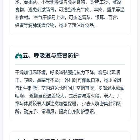
水、姜枣茶、小米粥等暖胃暖身食物； 少吃生冷、寒凉
食物，避免刺激肠胃，可适当补充牛肉、羊肉、坚果等温
补食材。 空气干燥易上火，可多吃雪梨、银耳、百合、
蜂蜜等润肺润燥食物，减少辛辣油炸食品。
五、呼吸道与感冒防护
干燥加低温环境，呼吸道黏膜抵抗力下降，容易出现咽
干、咳嗽、鼻塞等不适； 外出时可佩戴口罩，减少冷风
与粉尘刺激；室内避免长时间开空调直吹，多喝温水滋润
咽喉。 近期昼夜温差较大，是感冒易发时段，老人、儿
童与体质较弱人群注意加强保暖， 少去人群密集封闭场
所，勤洗手、常通风，提高自身防护意识。