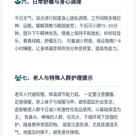
六、日常舒缓与身心调理
今日天气，适合进行轻度身心放松调理。工作间隙多做拉
伸、远眺，缓解颈椎与眼部疲劳； 午后可小憩15-30分
钟，提升下午精神状态。情绪上保持平和放松，听听轻音
乐、看看绿植，舒缓压力。 尽量减少熬夜，保证每晚7-8
小时睡眠，让身体器官得到充分休息修复，提高免疫力。
七、老人与特殊人群护理提示
老年人代谢较慢，体温调节能力弱， 一定要注意腰腹、
足部保暖，穿上袜子与保暖马甲，避免晨起外出受凉；
皮肤敏感人群今日减少刺激性化妆品使用，以基础保湿为
主； 有鼻炎、哮喘的人群，在风大、干燥环境下加强防
护，随身携带常用药物。 居家注意防滑，尤其是潮湿天
气，地面及时擦干，避免意外摔倒。