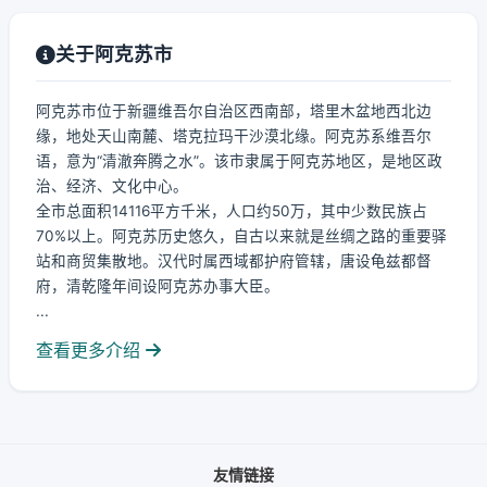
关于阿克苏市
阿克苏市位于新疆维吾尔自治区西南部，塔里木盆地西北边
缘，地处天山南麓、塔克拉玛干沙漠北缘。阿克苏系维吾尔
语，意为“清澈奔腾之水”。该市隶属于阿克苏地区，是地区政
治、经济、文化中心。
全市总面积14116平方千米，人口约50万，其中少数民族占
70%以上。阿克苏历史悠久，自古以来就是丝绸之路的重要驿
站和商贸集散地。汉代时属西域都护府管辖，唐设龟兹都督
府，清乾隆年间设阿克苏办事大臣。
...
查看更多介绍
友情链接