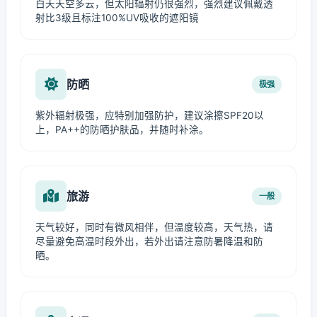
白天天空多云，但太阳辐射仍很强烈，强烈建议佩戴透
射比3级且标注100%UV吸收的遮阳镜
防晒
极强
紫外辐射极强，应特别加强防护，建议涂擦SPF20以
上，PA++的防晒护肤品，并随时补涂。
旅游
一般
天气较好，同时有微风相伴，但温度较高，天气热，请
尽量避免高温时段外出，若外出请注意防暑降温和防
晒。