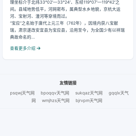
理坐标介于北纬33°02′—33°24′、东经119°07′—119°42′之
间。县域地势低平，河网密布，属典型水乡地貌，京杭大运
河、宝射河、潼河等穿境而过。
“宝应”之名始于唐代上元三年（762年），因境内获八宝献
瑞，肃宗遂改安宜县为宝应县，沿用至今，为全国少有以祥瑞
典故命名的...
查看更多介绍
友情链接
psqwj天气网
bpoqqv天气网
sukqaz天气网
gqqlx天气
网
wmjhzs天气网
bjrvpm天气网
© 2026 nxkq天气网.
鄂ICP备2025102302号-2
数据更新：08月06日 13:15 | 数据来源：腾讯官网API