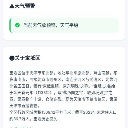
天气预警
当前无气象预警，天气平稳
关于宝坻区
宝坻区位于天津市东北部，地处华北平原北部、燕山南麓，东
临唐山市，西接北京市通州区，南连宁河区与武清区，北靠河
北省玉田县，素有“京畿重镇、京东明珠”之称。“宝坻”之名始
于金天眷元年（1138年），取“盐乃国之宝，取如坻如京”之
意，寓意物产丰饶、仓储充盈。现为天津市下辖市辖区，隶属
天津市直接管辖。
全区行政区域面积1509.12平方千米，截至2023年末常住人口
约86.7万人。宝坻历史悠久...